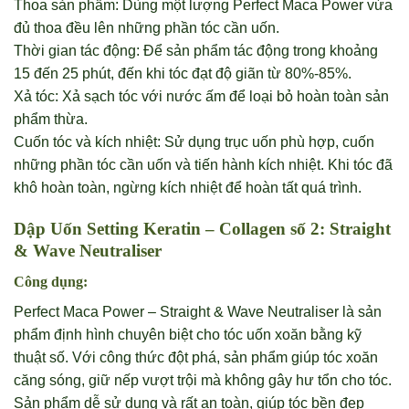
Thoa sản phẩm: Dùng một lượng Perfect Maca Power vừa
đủ thoa đều lên những phần tóc cần uốn.
Thời gian tác động: Để sản phẩm tác động trong khoảng
15 đến 25 phút, đến khi tóc đạt độ giãn từ 80%-85%.
Xả tóc: Xả sạch tóc với nước ấm để loại bỏ hoàn toàn sản
phẩm thừa.
Cuốn tóc và kích nhiệt: Sử dụng trục uốn phù hợp, cuốn
những phần tóc cần uốn và tiến hành kích nhiệt. Khi tóc đã
khô hoàn toàn, ngừng kích nhiệt để hoàn tất quá trình.
Dập Uốn Setting Keratin – Collagen số 2: Straight
& Wave Neutraliser
Công dụng:
Perfect Maca Power – Straight & Wave Neutraliser là sản
phẩm định hình chuyên biệt cho tóc uốn xoăn bằng kỹ
thuật số. Với công thức đột phá, sản phẩm giúp tóc xoăn
căng sóng, giữ nếp vượt trội mà không gây hư tổn cho tóc.
Sản phẩm dễ sử dụng và rất an toàn, giúp tóc bền đẹp